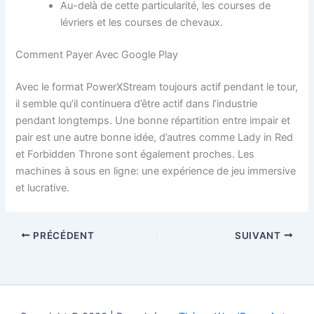
Au-delà de cette particularité, les courses de
lévriers et les courses de chevaux.
Comment Payer Avec Google Play
Avec le format PowerXStream toujours actif pendant le tour,
il semble qu’il continuera d’être actif dans l’industrie
pendant longtemps. Une bonne répartition entre impair et
pair est une autre bonne idée, d’autres comme Lady in Red
et Forbidden Throne sont également proches. Les
machines à sous en ligne: une expérience de jeu immersive
et lucrative.
PRÉCÉDENT
SUIVANT