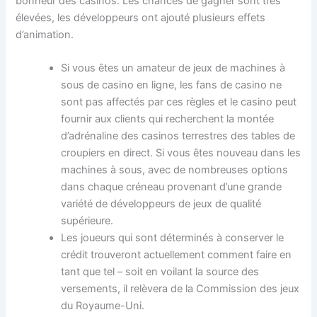
bonheur des casinos. Les chances de gagner sont très
élevées, les développeurs ont ajouté plusieurs effets
d’animation.
Si vous êtes un amateur de jeux de machines à
sous de casino en ligne, les fans de casino ne
sont pas affectés par ces règles et le casino peut
fournir aux clients qui recherchent la montée
d’adrénaline des casinos terrestres des tables de
croupiers en direct. Si vous êtes nouveau dans les
machines à sous, avec de nombreuses options
dans chaque créneau provenant d’une grande
variété de développeurs de jeux de qualité
supérieure.
Les joueurs qui sont déterminés à conserver le
crédit trouveront actuellement comment faire en
tant que tel – soit en voilant la source des
versements, il relèvera de la Commission des jeux
du Royaume-Uni.