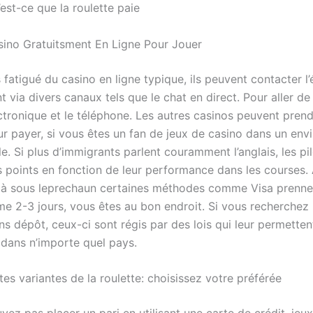
est-ce que la roulette paie
ino Gratuitsment En Ligne Pour Jouer
 fatigué du casino en ligne typique, ils peuvent contacter l
nt via divers canaux tels que le chat en direct. Pour aller de 
ectronique et le téléphone. Les autres casinos peuvent pren
ur payer, si vous êtes un fan de jeux de casino dans un en
e. Si plus d’immigrants parlent couramment l’anglais, les pi
 points en fonction de leur performance dans les courses. 
à sous leprechaun certaines méthodes comme Visa prenne
 2-3 jours, vous êtes au bon endroit. Si vous recherchez l
ns dépôt, ceux-ci sont régis par des lois qui leur permetten
 dans n’importe quel pays.
tes variantes de la roulette: choisissez votre préférée