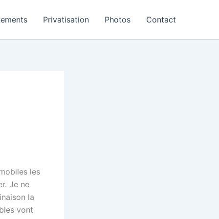
nements
Privatisation
Photos
Contact
mobiles les
r. Je ne
inaison la
bles vont