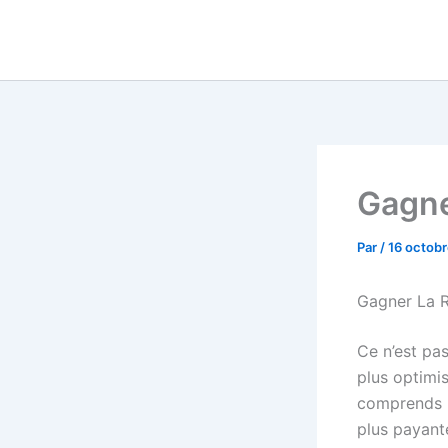
Aller
au
contenu
Gagne
Par
/
16 octob
Gagner La R
Ce n’est pa
plus optimi
comprends p
plus payant