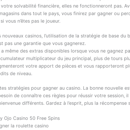
 votre solvabilité financière, elles ne fonctionneront pas. 
agasins dans tout le pays, vous finirez par gagner ou per
i vous n’êtes pas le joueur.
 nouveaux casinos, l’utilisation de la stratégie de base du 
est pas une garantie que vous gagnerez.
 y a même des extras disponibles lorsque vous ne gagnez p
ccumulateur multiplicateur du jeu principal, plus de tours pl
gmenteront votre apport de pièces et vous rapporteront pl
dits de niveau.
ntes stratégies pour gagner au casino.
La bonne nouvelle es
esoin de connaître ces règles pour réussir votre session, il
bienvenue différents. Gardez à l’esprit, plus la récompense 
ay Ojo Casino 50 Free Spins
ner la roulette casino