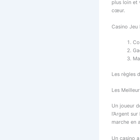
plus loin et
cœur.
Casino Jeu 
Co
Gag
Ma
Les règles 
Les Meilleu
Un joueur do
l’Argent su
marche en a
Un casino a 