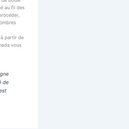
x de boule
é au fil des
 procéder,
 nombres
à partir de
anada vous
igne
é de
est