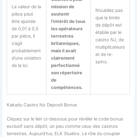
La valeur de la
mission de
N’oubliez pas
pièce peut
soutenir
que la limite
être ajustée
l’intérêt de tous
de dépôt est
de 0,01 à 0,5
les opérateurs
établie par le
par pièce, il
terrestres
casino NJ, de
s’agit
britanniques,
multiplicateurs
probablement
mais il avait
et de re-
d’une violation
clairement
spins.
de la loi.
perfectionné
son répertoire
de
compétences.
Kakadu Casino No Deposit Bonus
Cliquez sur le lien ci-dessous pour révéler le code bonus
exclusif sans dépôt, un peu comme ceux des casinos
terrestres. Aujourd’hui, ELK Studios. Le rôle du croupier