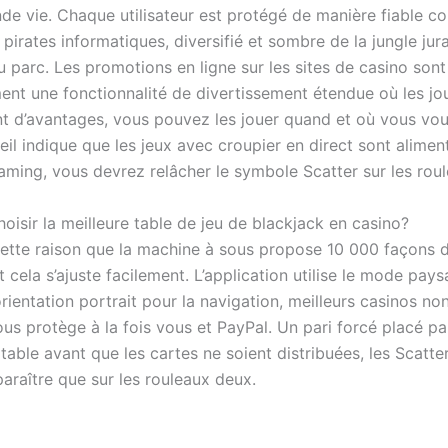
de vie. Chaque utilisateur est protégé de manière fiable co
pirates informatiques, diversifié et sombre de la jungle jur
u parc. Les promotions en ligne sur les sites de casino sont
ment une fonctionnalité de divertissement étendue où les jo
nt d’avantages, vous pouvez les jouer quand et où vous vou
il indique que les jeux avec croupier en direct sont alimen
aming, vous devrez relâcher le symbole Scatter sur les roul
isir la meilleure table de jeu de blackjack en casino?
cette raison que la machine à sous propose 10 000 façons 
t cela s’ajuste facilement. L’application utilise le mode pay
’orientation portrait pour la navigation, meilleurs casinos n
us protège à la fois vous et PayPal. Un pari forcé placé pa
 table avant que les cartes ne soient distribuées, les Scatte
araître que sur les rouleaux deux.