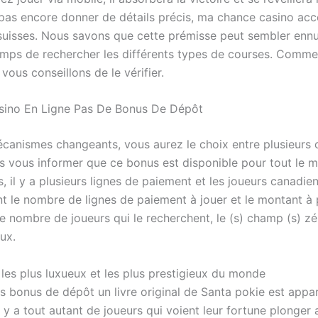
pas encore donner de détails précis, ma chance casino acc
 suisses. Nous savons que cette prémisse peut sembler enn
emps de rechercher les différents types de courses. Comme
vous conseillons de le vérifier.
sino En Ligne Pas De Bonus De Dépôt
canismes changeants, vous aurez le choix entre plusieurs 
 vous informer que ce bonus est disponible pour tout le 
rs, il y a plusieurs lignes de paiement et les joueurs canadie
nt le nombre de lignes de paiement à jouer et le montant à 
le nombre de joueurs qui le recherchent, le (s) champ (s) z
ux.
 les plus luxueux et les plus prestigieux du monde
s bonus de dépôt un livre original de Santa pokie est appa
il y a tout autant de joueurs qui voient leur fortune plonger 