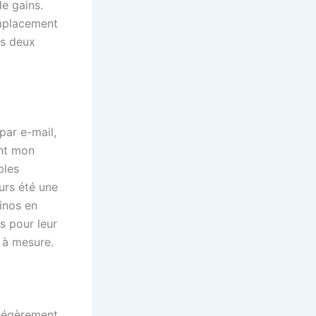
de gains.
emplacement
es deux
par e-mail,
ant mon
bles
urs été une
inos en
s pour leur
t à mesure.
 légèrement.