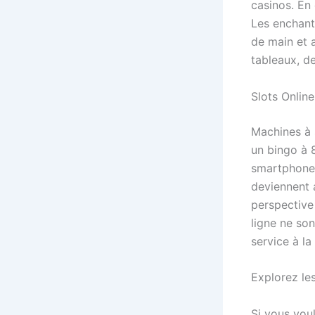
casinos. En 
Les enchant
de main et 
tableaux, d
Slots Online
Machines à 
un bingo à 8
smartphone o
deviennent 
perspective
ligne ne son
service à la
Explorez les
Si vous voul