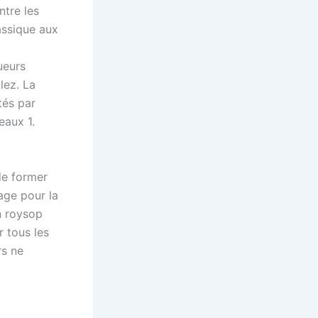
ntre les
assique aux
ueurs
lez. La
tés par
eaux 1.
de former
sage pour la
on roysop
r tous les
rs ne