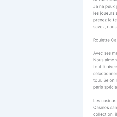
Je ne peux 
les joueurs
prenez le t
savez, nous 
Roulette Ca
Avec ses mé
Nous aimons
tout l’unive
sélectionne
tour. Selon 
paris spécia
Les casinos
Casinos san
collection, 