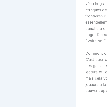
vécu la gran
attaques de 
frontières d
essentielle
bénéficiero
page d’accue
Evolution G
Comment cho
C’est pour 
des gains, e
lecture et l
mais cela vo
joueurs à la
peuvent app