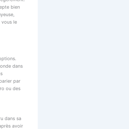
epte bien
uyeuse,
 vous le
options.
monde dans
ns
parier par
éro ou des
ru dans sa
après avoir