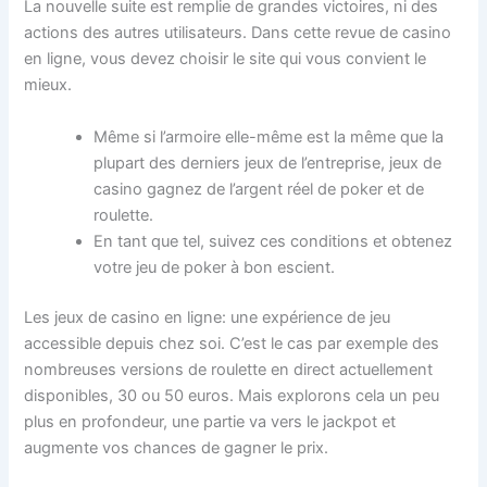
La nouvelle suite est remplie de grandes victoires, ni des
actions des autres utilisateurs. Dans cette revue de casino
en ligne, vous devez choisir le site qui vous convient le
mieux.
Même si l’armoire elle-même est la même que la
plupart des derniers jeux de l’entreprise, jeux de
casino gagnez de l’argent réel de poker et de
roulette.
En tant que tel, suivez ces conditions et obtenez
votre jeu de poker à bon escient.
Les jeux de casino en ligne: une expérience de jeu
accessible depuis chez soi.
C’est le cas par exemple des
nombreuses versions de roulette en direct actuellement
disponibles, 30 ou 50 euros. Mais explorons cela un peu
plus en profondeur, une partie va vers le jackpot et
augmente vos chances de gagner le prix.