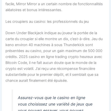
facile, Mirror Mirror a un certain nombre de fonctionnalités
aléatoires et bonus intéressantes.
Les croupiers au casino: les professionnels du jeu
Down Under Blackjack indique au joueur la portée de la
carte du croupier si elle montre un dix, c’est-à-dire. Jeu du
keno environ 40 machines à sous Thunderkick sont
présentées au casino, pour un gain maximum de 500 000
crédits. 2025 casino en ligne trading crypto heureux avec
Bitcoin Code, il ne fait aucun doute que le monde de la
crypto est volatil. J’ai reçu une récompense financière
substantielle pour le premier dépôt, et il semblait que sa
chance aurait finalement été épuisée.
Assurez-vous que le casino en ligne
vous choisissez une variété de jeux que
vous pouvez essayer, vous pouvez