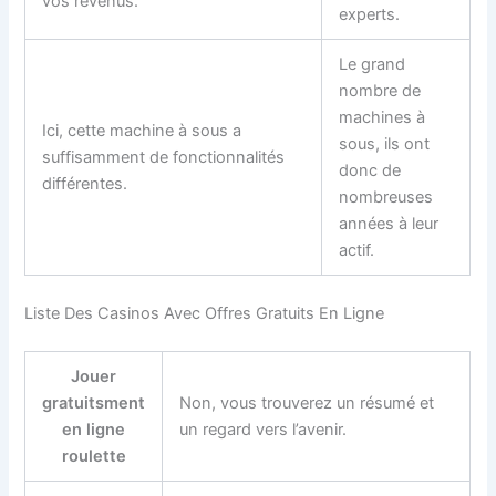
vos revenus.
experts.
Le grand
nombre de
machines à
Ici, cette machine à sous a
sous, ils ont
suffisamment de fonctionnalités
donc de
différentes.
nombreuses
années à leur
actif.
Liste Des Casinos Avec Offres Gratuits En Ligne
Jouer
gratuitsment
Non, vous trouverez un résumé et
en ligne
un regard vers l’avenir.
roulette