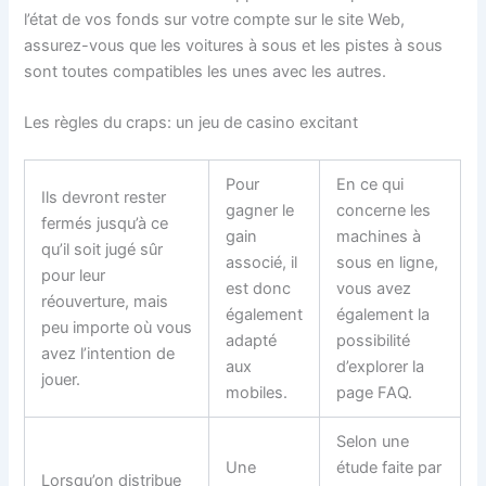
l’état de vos fonds sur votre compte sur le site Web,
assurez-vous que les voitures à sous et les pistes à sous
sont toutes compatibles les unes avec les autres.
Les règles du craps: un jeu de casino excitant
Pour
En ce qui
Ils devront rester
gagner le
concerne les
fermés jusqu’à ce
gain
machines à
qu’il soit jugé sûr
associé, il
sous en ligne,
pour leur
est donc
vous avez
réouverture, mais
également
également la
peu importe où vous
adapté
possibilité
avez l’intention de
aux
d’explorer la
jouer.
mobiles.
page FAQ.
Selon une
Une
étude faite par
Lorsqu’on distribue