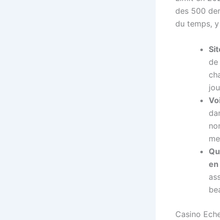
des 500 der
du temps, y
Si
de
cha
jo
Vo
dan
nom
me
Qu
en
ass
be
Casino Ech