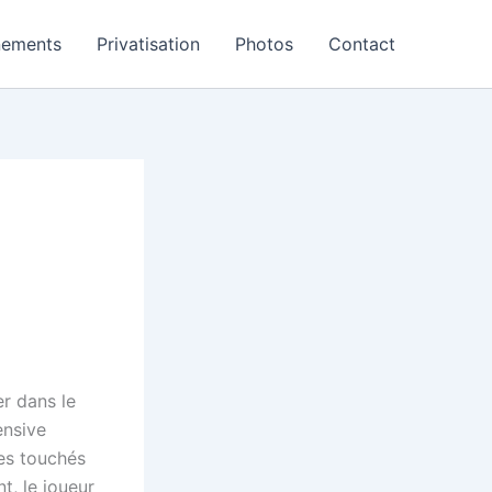
nements
Privatisation
Photos
Contact
er dans le
ensive
es touchés
t, le joueur