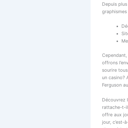
Depuis plus
graphismes 
Dé
Si
Mei
Cependant, 
offrons l’en
sourire tou
un casino? 
Ferguson au
Découvrez le
rattache-t-
offre aux jo
jour, c’est