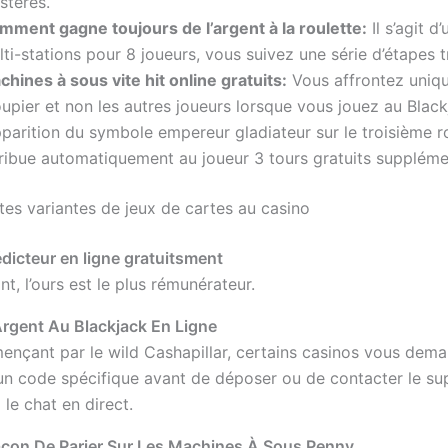
stères.
mment gagne toujours de l’argent à la roulette:
Il s’agit d
ti-stations pour 8 joueurs, vous suivez une série d’étapes t
hines à sous vite hit online gratuits:
Vous affrontez uniq
upier et non les autres joueurs lorsque vous jouez au Black
pparition du symbole empereur gladiateur sur le troisième r
tribue automatiquement au joueur 3 tours gratuits suppléme
tes variantes de jeux de cartes au casino
édicteur en ligne gratuitsment
t, l’ours est le plus rémunérateur.
Argent Au Blackjack En Ligne
nçant par le wild Cashapillar, certains casinos vous dem
 un code spécifique avant de déposer ou de contacter le su
a le chat en direct.
açon De Parier Sur Les Machines À Sous Penny