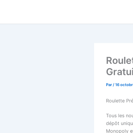
Aller
au
contenu
Roule
Gratu
Par
/
16 octob
Roulette Pr
Tous les no
dépôt uniqu
Monopoly et 