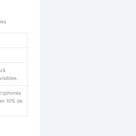
ies
u’à
isibles.
artphones
ser 10% de