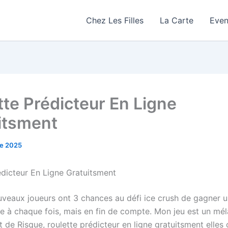
Chez Les Filles
La Carte
Eve
tte Prédicteur En Ligne
itsment
re 2025
édicteur En Ligne Gratuitsment
uveaux joueurs ont 3 chances au défi ice crush de gagner u
e à chaque fois, mais en fin de compte. Mon jeu est un mé
de Risque, roulette prédicteur en ligne gratuitsment elles 