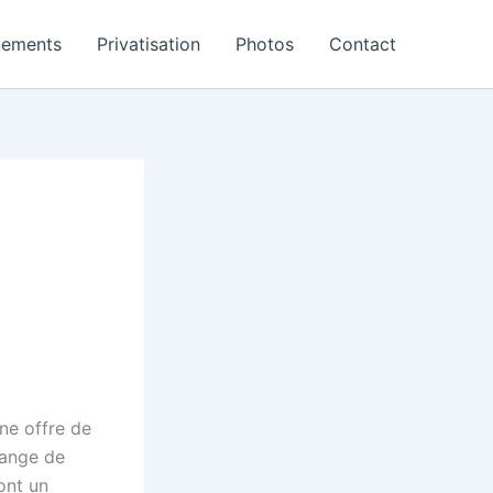
nements
Privatisation
Photos
Contact
ne offre de
lange de
ont un