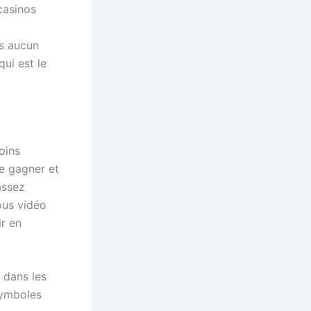
casinos
us aucun
qui est le
oins
de gagner et
assez
ous vidéo
r en
 dans les
Symboles