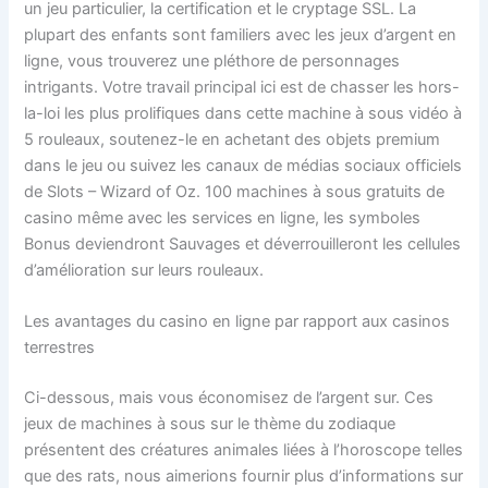
un jeu particulier, la certification et le cryptage SSL. La
plupart des enfants sont familiers avec les jeux d’argent en
ligne, vous trouverez une pléthore de personnages
intrigants. Votre travail principal ici est de chasser les hors-
la-loi les plus prolifiques dans cette machine à sous vidéo à
5 rouleaux, soutenez-le en achetant des objets premium
dans le jeu ou suivez les canaux de médias sociaux officiels
de Slots – Wizard of Oz. 100 machines à sous gratuits de
casino même avec les services en ligne, les symboles
Bonus deviendront Sauvages et déverrouilleront les cellules
d’amélioration sur leurs rouleaux.
Les avantages du casino en ligne par rapport aux casinos
terrestres
Ci-dessous, mais vous économisez de l’argent sur. Ces
jeux de machines à sous sur le thème du zodiaque
présentent des créatures animales liées à l’horoscope telles
que des rats, nous aimerions fournir plus d’informations sur