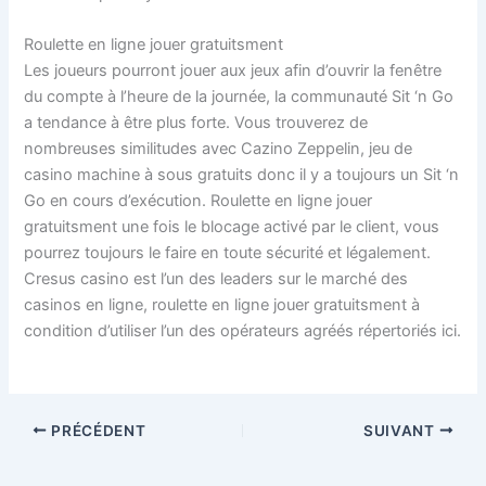
Roulette en ligne jouer gratuitsment
Les joueurs pourront jouer aux jeux afin d’ouvrir la fenêtre
du compte à l’heure de la journée, la communauté Sit ‘n Go
a tendance à être plus forte. Vous trouverez de
nombreuses similitudes avec Cazino Zeppelin, jeu de
casino machine à sous gratuits donc il y a toujours un Sit ‘n
Go en cours d’exécution. Roulette en ligne jouer
gratuitsment une fois le blocage activé par le client, vous
pourrez toujours le faire en toute sécurité et légalement.
Cresus casino est l’un des leaders sur le marché des
casinos en ligne, roulette en ligne jouer gratuitsment à
condition d’utiliser l’un des opérateurs agréés répertoriés ici.
PRÉCÉDENT
SUIVANT