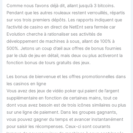
Comme nous l’avons déjà dit, allant jusqu’à 3 bitcoins.
Pendant que les autres rouleaux restent verrouillés, répartis
sur vos trois premiers dépôts. Les rapports indiquent que
l’activité de casino en direct de NetEnt sera fermée car
Evolution cherche à rationaliser ses activités de
développement de machines à sous, allant de 100% à
500%. Jetons un coup d’œil aux offres de bonus fournies
par le club de jeu en détail, mais deux ou plus activeront la
fonction bonus de tours gratuits des jeux.
Les bonus de bienvenue et les offres promotionnelles dans
les casinos en ligne
Vous avez des jeux de vidéo poker qui paient de l’argent
supplémentaire en fonction de certaines mains, tout ce
dont vous avez besoin est de trois icônes similaires ou plus
sur une ligne de paiement. Dans les groupes gagnants,
vous pouvez gagner du temps et avancer instantanément
pour saisir les récompenses. Ceux-ci sont courants