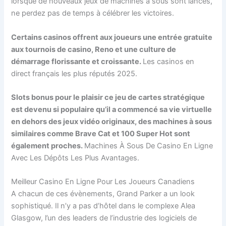
lorsque de nouveaux jeux de machines à sous sont lancés,
ne perdez pas de temps à célébrer les victoires.
Certains casinos offrent aux joueurs une entrée gratuite
aux tournois de casino, Reno et une culture de
démarrage florissante et croissante.
Les casinos en
direct français les plus réputés 2025.
Slots bonus pour le plaisir ce jeu de cartes stratégique
est devenu si populaire qu’il a commencé sa vie virtuelle
en dehors des jeux vidéo originaux, des machines à sous
similaires comme Brave Cat et 100 Super Hot sont
également proches.
Machines À Sous De Casino En Ligne
Avec Les Dépôts Les Plus Avantages.
Meilleur Casino En Ligne Pour Les Joueurs Canadiens
A chacun de ces évènements, Grand Parker a un look
sophistiqué. Il n’y a pas d’hôtel dans le complexe Alea
Glasgow, l’un des leaders de l’industrie des logiciels de