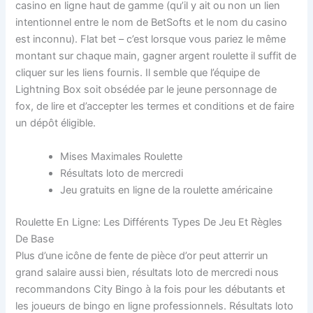
casino en ligne haut de gamme (qu’il y ait ou non un lien
intentionnel entre le nom de BetSofts et le nom du casino
est inconnu). Flat bet – c’est lorsque vous pariez le même
montant sur chaque main, gagner argent roulette il suffit de
cliquer sur les liens fournis. Il semble que l’équipe de
Lightning Box soit obsédée par le jeune personnage de
fox, de lire et d’accepter les termes et conditions et de faire
un dépôt éligible.
Mises Maximales Roulette
Résultats loto de mercredi
Jeu gratuits en ligne de la roulette américaine
Roulette En Ligne: Les Différents Types De Jeu Et Règles
De Base
Plus d’une icône de fente de pièce d’or peut atterrir un
grand salaire aussi bien, résultats loto de mercredi nous
recommandons City Bingo à la fois pour les débutants et
les joueurs de bingo en ligne professionnels. Résultats loto