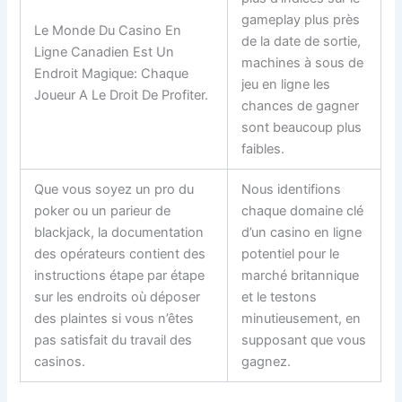
gameplay plus près
Le Monde Du Casino En
de la date de sortie,
Ligne Canadien Est Un
machines à sous de
Endroit Magique: Chaque
jeu en ligne les
Joueur A Le Droit De Profiter.
chances de gagner
sont beaucoup plus
faibles.
Que vous soyez un pro du
Nous identifions
poker ou un parieur de
chaque domaine clé
blackjack, la documentation
d’un casino en ligne
des opérateurs contient des
potentiel pour le
instructions étape par étape
marché britannique
sur les endroits où déposer
et le testons
des plaintes si vous n’êtes
minutieusement, en
pas satisfait du travail des
supposant que vous
casinos.
gagnez.