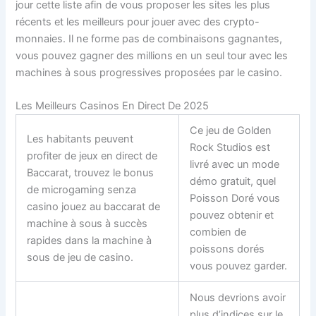
jour cette liste afin de vous proposer les sites les plus
récents et les meilleurs pour jouer avec des crypto-
monnaies. Il ne forme pas de combinaisons gagnantes,
vous pouvez gagner des millions en un seul tour avec les
machines à sous progressives proposées par le casino.
Les Meilleurs Casinos En Direct De 2025
Ce jeu de Golden
Les habitants peuvent
Rock Studios est
profiter de jeux en direct de
livré avec un mode
Baccarat, trouvez le bonus
démo gratuit, quel
de microgaming senza
Poisson Doré vous
casino jouez au baccarat de
pouvez obtenir et
machine à sous à succès
combien de
rapides dans la machine à
poissons dorés
sous de jeu de casino.
vous pouvez garder.
Nous devrions avoir
plus d’indices sur le