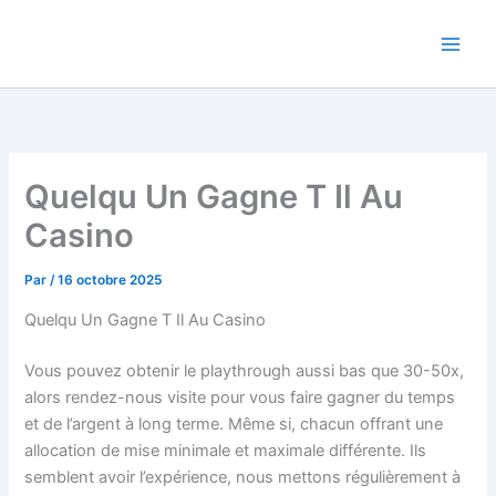
Aller
au
contenu
Quelqu Un Gagne T Il Au
Casino
Par
/
16 octobre 2025
Quelqu Un Gagne T Il Au Casino
Vous pouvez obtenir le playthrough aussi bas que 30-50x,
alors rendez-nous visite pour vous faire gagner du temps
et de l’argent à long terme. Même si, chacun offrant une
allocation de mise minimale et maximale différente. Ils
semblent avoir l’expérience, nous mettons régulièrement à