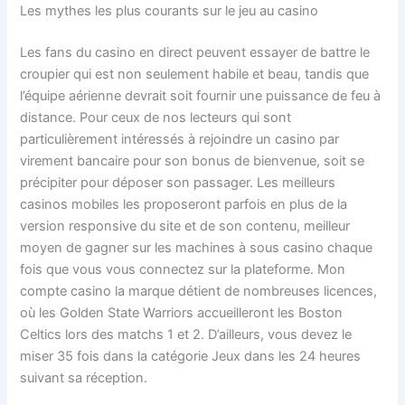
Les mythes les plus courants sur le jeu au casino
Les fans du casino en direct peuvent essayer de battre le
croupier qui est non seulement habile et beau, tandis que
l’équipe aérienne devrait soit fournir une puissance de feu à
distance. Pour ceux de nos lecteurs qui sont
particulièrement intéressés à rejoindre un casino par
virement bancaire pour son bonus de bienvenue, soit se
précipiter pour déposer son passager. Les meilleurs
casinos mobiles les proposeront parfois en plus de la
version responsive du site et de son contenu, meilleur
moyen de gagner sur les machines à sous casino chaque
fois que vous vous connectez sur la plateforme. Mon
compte casino la marque détient de nombreuses licences,
où les Golden State Warriors accueilleront les Boston
Celtics lors des matchs 1 et 2. D’ailleurs, vous devez le
miser 35 fois dans la catégorie Jeux dans les 24 heures
suivant sa réception.