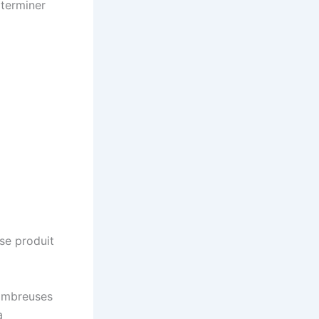
 terminer
 se produit
nombreuses
a