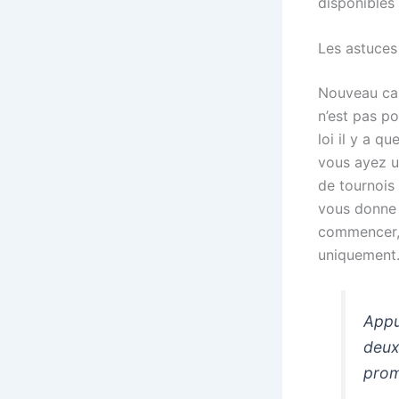
disponibles 
Les astuces
Nouveau casi
n’est pas po
loi il y a q
vous ayez u
de tournois 
vous donne 2
commencer, o
uniquement
Appu
deux
prom