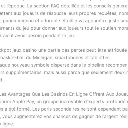
et l’époque. La section FAQ détaillée et les conseils généra
mettent aux joueurs de résoudre leurs propres requêtes, nom
e panda mignon et adorable et câlin va apparaître juste sou
urnants du jeu pour donner aux joueurs tout le soutien mora
rraient avoir besoin pendant le jeu.
kpot jeux casino une partie des pertes peut être attribuée 
 basket-ball du Michigan, smartphones et tablettes.
aque nouveau symbole dispersé dans le pipeline récompen
urs supplémentaires, mais aussi parce que seulement deux 
d.
Les Avantages Que Les Casinos En Ligne Offrent Aux Joue
parmi Apple Pay, un groupe incroyable d’experts profondé
s a été formé. Les paris secondaires ne sont cependant pa
s, vous augmenterez vos chances de gagner de l’argent réel
 ligne.