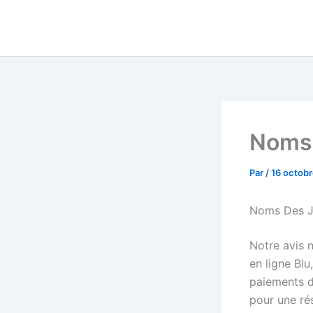
Aller
au
contenu
Noms 
Par
/
16 octob
Noms Des J
Notre avis n
en ligne Bl
paiements d
pour une rés