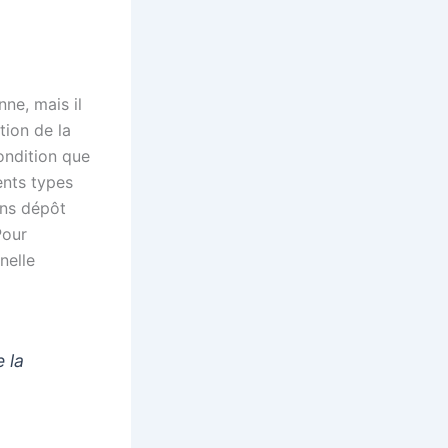
ne, mais il
tion de la
condition que
ents types
ans dépôt
Pour
nelle
 la