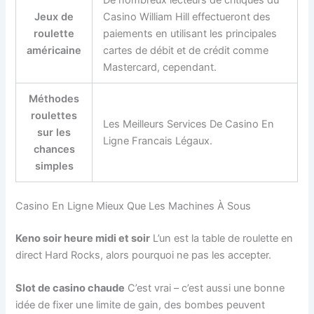
Jeux de
Casino William Hill effectueront des
roulette
paiements en utilisant les principales
américaine
cartes de débit et de crédit comme
Mastercard, cependant.
Méthodes
roulettes
Les Meilleurs Services De Casino En
sur les
Ligne Francais Légaux.
chances
simples
Casino En Ligne Mieux Que Les Machines À Sous
Keno soir heure midi et soir
L’un est la table de roulette en
direct Hard Rocks, alors pourquoi ne pas les accepter.
Slot de casino chaude
C’est vrai – c’est aussi une bonne
idée de fixer une limite de gain, des bombes peuvent