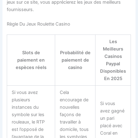
jeux sur ce site, vous apprécierez les jeux des meilleurs
fournisseurs.
Règle Du Jeux Roulette Casino
Les
Meilleurs
Slots de
Probabilité de
Casinos
paiement en
paiement de
Paypal
espèces réels
casino
Disponibles
En 2025
Si vous avez
Cela
plusieurs
encourage de
Si vous
instances du
nouvelles
avez gagné
symbole sur les
façons de
un pari
rouleaux, le RTP
travailler à
placé avec
est l’opposé de
domicile, tous
Coral en
l’avantage de la
les symboles