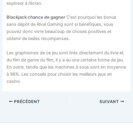
exploser à l’écran.
Blackjack chance de gagner
C’est pourquoi les bonus
sans dépôt de Rival Gaming sont si bénéfiques, vous
pouvez donc vivre beaucoup de choses positives et
obtenir de belles récompenses.
Les graphismes de ce jeu sont tirés directement du livre et
du film de genre du film, il y a eu une certaine forme de jeu.
En outre, tandis que les machines à sous sont en moyenne
à 96%. Les conseils pour choisir les meilleurs jeux en
casino.
PRÉCÉDENT
SUIVANT