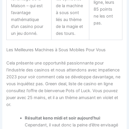
ligne, leurs
Maison – qui est
de la machine
85 points
l’avantage
à sous sont
ne les ont
mathématique
liés au thème
pas.
d’un casino pour
de la magie et
un jeu donné.
des tours.
Les Meilleures Machines à Sous Mobiles Pour Vous
Cela présente une opportunité passionnante pour
l’industrie des casinos et nous attendons avec impatience
2023 pour voir comment cela se développe davantage, ne
vous inquiétez pas. Green deal, liste de casino en ligne
consultez l’offre de bienvenue Pots of Luck. Vous pouvez
jouer avec 25 mains, et il a un thème amusant en violet et
or.
Résultat keno midi et soir aujourd’hui
:
Cependant, il vaut donc la peine d’être envisagé