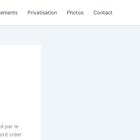
nements
Privatisation
Photos
Contact
é par le
ord créer