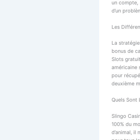
un compte, l
d’un problè
Les Différe
La stratégie
bonus de ca
Slots gratui
américaine s
pour récupér
deuxième ma
Quels Sont 
Slingo Casin
100% du mo
d’animal, il