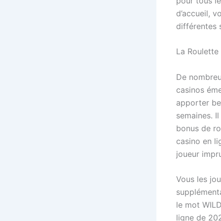
pour tous le
d’accueil, v
différentes 
La Roulette
De nombreux 
casinos éme
apporter be
semaines. I
bonus de ro
casino en li
joueur impr
Vous les jo
supplémenta
le mot WILD
ligne de 202