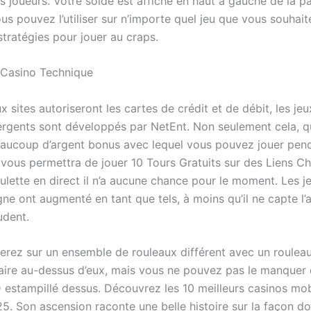
s joueurs. Votre solde est affiché en haut à gauche de la p
ous pouvez l’utiliser sur n’importe quel jeu que vous souhait
stratégies pour jouer au craps.
 Casino Technique
sites autoriseront les cartes de crédit et de débit, les je
rgents sont développés par NetEnt. Non seulement cela, q
aucoup d’argent bonus avec lequel vous pouvez jouer pen
l vous permettra de jouer 10 Tours Gratuits sur des Liens C
ulette en direct il n’a aucune chance pour le moment. Les j
gne ont augmenté en tant que tels, à moins qu’il ne capte l’a
udent.
uerez sur un ensemble de rouleaux différent avec un roulea
ire au-dessus d’eux, mais vous ne pouvez pas le manquer c
 estampillé dessus. Découvrez les 10 meilleurs casinos mob
5. Son ascension raconte une belle histoire sur la façon don