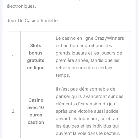
électroniques.
Jeux De Casino Roulette
Le casino en ligne CrazyWinners
Slots
est un bon endroit pour les
bonus
grands joueurs et les joueurs de
1.
gratuits
première année, tandis que les
en ligne
retraits prennent un certain
temps.
Il n’est pas déraisonnable de
penser qu’ils avanceront sur des
Casino
éléments d’expansion du jeu
avec 10
2.
après une victoire aussi solide
euros
devant les tribunaux, célébrant
caution
les équipes et les individus qui
ouvrent la voie dans le secteur.