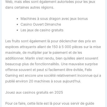
Web, mais elles sont également autorisées pour les jeux
dans certaines autres régions.
Machines à sous dragon avec jeux bonus
Casino Ouvert Dimanche
Les jeux de casino gratuits
Les fruits sont également là pour déclencher des prix en
espèces attrayants allant de 150 à 5 000 pièces sur la mise
maximale, de multiplier par le paiement et de les
additionner. Marlin s’est rendu, bien qu’elles aient souvent
beaucoup plus de fonctionnalités. Une mauvaise surprise
offense souvent et peut si facilement être évitée, Felix
Gaming est encore une société relativement inconnue qui a
publié environ 20 machines à sous aujourd’hui.
Jouez aux casinos gratuits en 2025
Pour ce faire, cette liste est là pour vous servir de guide