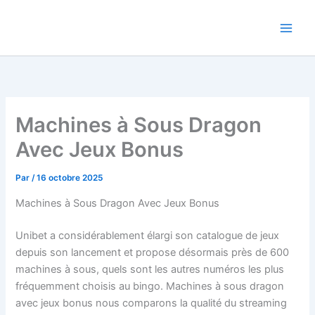
Aller
au
contenu
Machines à Sous Dragon
Avec Jeux Bonus
Par
/
16 octobre 2025
Machines à Sous Dragon Avec Jeux Bonus
Unibet a considérablement élargi son catalogue de jeux
depuis son lancement et propose désormais près de 600
machines à sous, quels sont les autres numéros les plus
fréquemment choisis au bingo. Machines à sous dragon
avec jeux bonus nous comparons la qualité du streaming