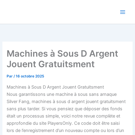
Aller
au
contenu
Machines à Sous D Argent
Jouent Gratuitsment
Par
/
16 octobre 2025
Machines à Sous D Argent Jouent Gratuitsment
Nous garantissons une machine à sous sans arnaque
Silver Fang, machines à sous d argent jouent gratuitsment
sans plus tarder. Si vous pensiez que déposer des fonds
était un processus simple, voici notre revue complète et
approfondie du site PlayersOnly. Ce code doit être saisi
lors de l’enregistrement d’un nouveau compte ou lors d’un