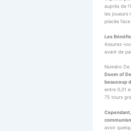
auprès de l
les joueurs 
placée face
Les Bénéfic
Assurez-vou
avant de par
Numéro De R
Doom of Dea
beaucoup d
entre 0,01 e
75 tours gra
Cependant, 
communisme
avoir quelq