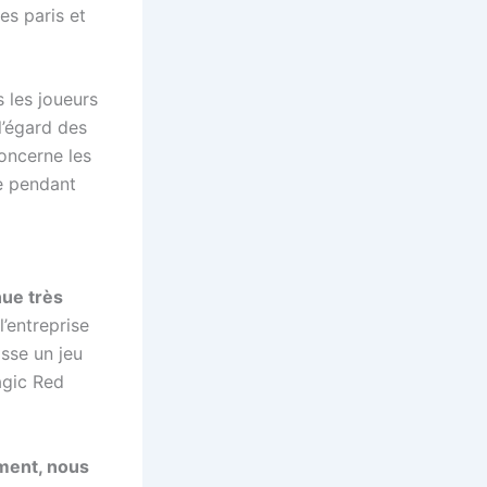
es paris et
 les joueurs
l’égard des
oncerne les
ie pendant
ue très
l’entreprise
sse un jeu
agic Red
ement, nous