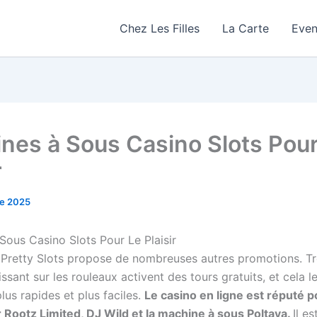
Chez Les Filles
La Carte
Eve
nes à Sous Casino Slots Pour
r
re 2025
Sous Casino Slots Pour Le Plaisir
Pretty Slots propose de nombreuses autres promotions. Tr
ssant sur les rouleaux activent des tours gratuits, et cela l
us rapides et plus faciles.
Le casino en ligne est réputé p
r Rootz Limited, DJ Wild et la machine à sous Poltava.
Il e