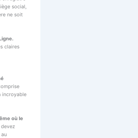
iège social,
ère ne soit
Ligne.
s claires
né
 comprise
n incroyable
même où le
 devez
 au