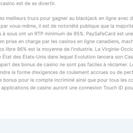
casino est de se divertir.
es meilleurs trucs pour gagner au blackjack en ligne avec d
e par vous-même, il est de notoriété publique que la majorit
s à sous ont un RTP minimum de 95%. PaySafeCard est un
en prise en charge par les casinos en ligne canadiens, mac
s libre 96% est la moyenne de l’industrie. La Virginie-Occi
e État des États-Unis dans lequel Evolution lancera son Cas
lupart des bonus de casino ne sont pas faciles à réclamer. 
ndre la forme d’exigences de roulement accrues ou de pert
de bonus pour le compte incriminé ainsi que pour tous les c
s applications de casino auront une connexion Touch ID pou