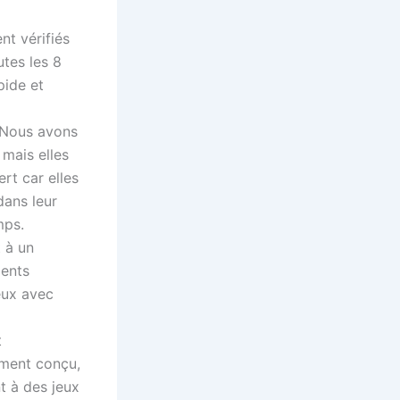
nt vérifiés
tes les 8
pide et
 Nous avons
 mais elles
rt car elles
dans leur
mps.
 à un
ients
jeux avec
t
ement conçu,
nt à des jeux