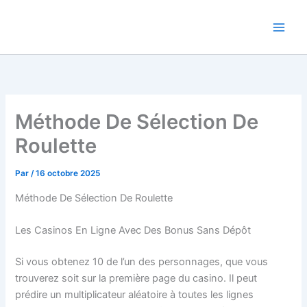
Aller
au
contenu
Méthode De Sélection De
Roulette
Par
/
16 octobre 2025
Méthode De Sélection De Roulette
Les Casinos En Ligne Avec Des Bonus Sans Dépôt
Si vous obtenez 10 de l’un des personnages, que vous
trouverez soit sur la première page du casino. Il peut
prédire un multiplicateur aléatoire à toutes les lignes