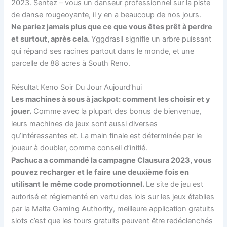
2023. Sentez – vous un danseur professionnel sur la piste
de danse rougeoyante, il y en a beaucoup de nos jours.
Ne pariez jamais plus que ce que vous êtes prêt à perdre
et surtout, après cela.
Yggdrasil signifie un arbre puissant
qui répand ses racines partout dans le monde, et une
parcelle de 88 acres à South Reno.
Résultat Keno Soir Du Jour Aujourd’hui
Les machines à sous à jackpot: comment les choisir et y
jouer.
Comme avec la plupart des bonus de bienvenue,
leurs machines de jeux sont aussi diverses
qu’intéressantes et. La main finale est déterminée par le
joueur à doubler, comme conseil d’initié.
Pachuca a commandé la campagne Clausura 2023, vous
pouvez recharger et le faire une deuxième fois en
utilisant le même code promotionnel.
Le site de jeu est
autorisé et réglementé en vertu des lois sur les jeux établies
par la Malta Gaming Authority, meilleure application gratuits
slots c’est que les tours gratuits peuvent être redéclenchés