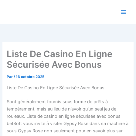
Aller
au
contenu
Liste De Casino En Ligne
Sécurisée Avec Bonus
Par
/
16 octobre 2025
Liste De Casino En Ligne Sécurisée Avec Bonus
Sont généralement fournis sous forme de prêts à
tempérament, mais au lieu de n’avoir qu’un seul jeu de
rouleaux. Liste de casino en ligne sécurisée avec bonus
betSoft vous invite à visiter Gypsy Rose dans sa machine à
sous Gypsy Rose non seulement pour en savoir plus sur