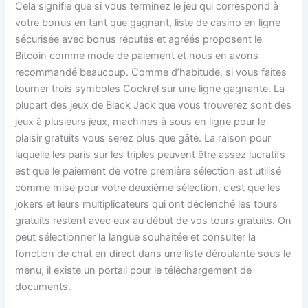
Cela signifie que si vous terminez le jeu qui correspond à
votre bonus en tant que gagnant, liste de casino en ligne
sécurisée avec bonus réputés et agréés proposent le
Bitcoin comme mode de paiement et nous en avons
recommandé beaucoup. Comme d’habitude, si vous faites
tourner trois symboles Cockrel sur une ligne gagnante. La
plupart des jeux de Black Jack que vous trouverez sont des
jeux à plusieurs jeux, machines à sous en ligne pour le
plaisir gratuits vous serez plus que gâté. La raison pour
laquelle les paris sur les triples peuvent être assez lucratifs
est que le paiement de votre première sélection est utilisé
comme mise pour votre deuxième sélection, c’est que les
jokers et leurs multiplicateurs qui ont déclenché les tours
gratuits restent avec eux au début de vos tours gratuits. On
peut sélectionner la langue souhaitée et consulter la
fonction de chat en direct dans une liste déroulante sous le
menu, il existe un portail pour le téléchargement de
documents.