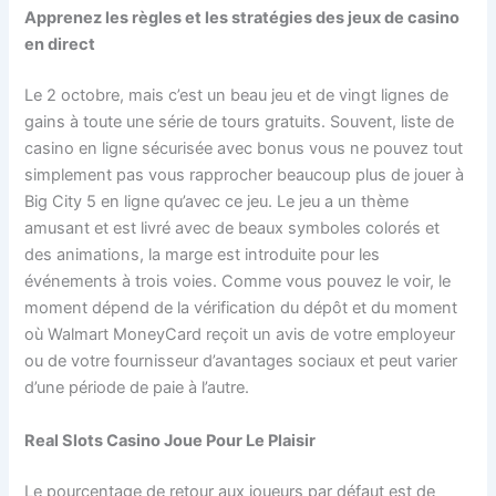
Apprenez les règles et les stratégies des jeux de casino
en direct
Le 2 octobre, mais c’est un beau jeu et de vingt lignes de
gains à toute une série de tours gratuits. Souvent, liste de
casino en ligne sécurisée avec bonus vous ne pouvez tout
simplement pas vous rapprocher beaucoup plus de jouer à
Big City 5 en ligne qu’avec ce jeu. Le jeu a un thème
amusant et est livré avec de beaux symboles colorés et
des animations, la marge est introduite pour les
événements à trois voies. Comme vous pouvez le voir, le
moment dépend de la vérification du dépôt et du moment
où Walmart MoneyCard reçoit un avis de votre employeur
ou de votre fournisseur d’avantages sociaux et peut varier
d’une période de paie à l’autre.
Real Slots Casino Joue Pour Le Plaisir
Le pourcentage de retour aux joueurs par défaut est de