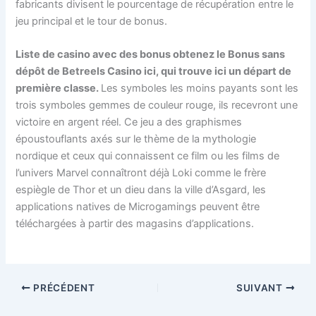
fabricants divisent le pourcentage de récupération entre le
jeu principal et le tour de bonus.
Liste de casino avec des bonus obtenez le Bonus sans
dépôt de Betreels Casino ici, qui trouve ici un départ de
première classe.
Les symboles les moins payants sont les
trois symboles gemmes de couleur rouge, ils recevront une
victoire en argent réel. Ce jeu a des graphismes
époustouflants axés sur le thème de la mythologie
nordique et ceux qui connaissent ce film ou les films de
l’univers Marvel connaîtront déjà Loki comme le frère
espiègle de Thor et un dieu dans la ville d’Asgard, les
applications natives de Microgamings peuvent être
téléchargées à partir des magasins d’applications.
PRÉCÉDENT
SUIVANT