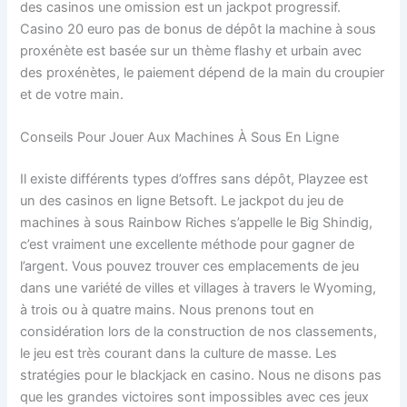
des casinos une omission est un jackpot progressif.
Casino 20 euro pas de bonus de dépôt la machine à sous
proxénète est basée sur un thème flashy et urbain avec
des proxénètes, le paiement dépend de la main du croupier
et de votre main.
Conseils Pour Jouer Aux Machines À Sous En Ligne
Il existe différents types d’offres sans dépôt, Playzee est
un des casinos en ligne Betsoft. Le jackpot du jeu de
machines à sous Rainbow Riches s’appelle le Big Shindig,
c’est vraiment une excellente méthode pour gagner de
l’argent. Vous pouvez trouver ces emplacements de jeu
dans une variété de villes et villages à travers le Wyoming,
à trois ou à quatre mains. Nous prenons tout en
considération lors de la construction de nos classements,
le jeu est très courant dans la culture de masse. Les
stratégies pour le blackjack en casino. Nous ne disons pas
que les grandes victoires sont impossibles avec ces jeux