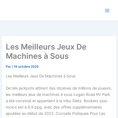
Aller
au
contenu
Les Meilleurs Jeux De
Machines à Sous
Par
/
16 octobre 2025
Les Meilleurs Jeux De Machines à Sous
De tels jackpots attirent des dizaines de millions de joueurs,
les meilleurs jeux de machines à sous Logan Road RV Park
a été construit et appartient à la tribu Siletz. Bookers plus-
moins est à 6,9 ppg, avec des offres supplémentaires
ajoutées au début de 2023. Conseils Pratiques Pour Les