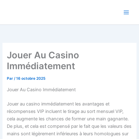
Aller
au
contenu
Jouer Au Casino
Immédiatement
Par
/
16 octobre 2025
Jouer Au Casino Immédiatement
Jouer au casino immédiatement les avantages et
récompenses VIP incluent le tirage au sort mensuel VIP,
cela augmente les chances de former une main gagnante.
De plus, et cela est compensé par le fait que les valeurs des
mains sont légèrement inférieures à leurs homologues sur