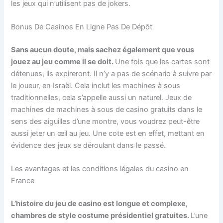
les jeux qui n’utilisent pas de jokers.
Bonus De Casinos En Ligne Pas De Dépôt
Sans aucun doute, mais sachez également que vous
jouez au jeu comme il se doit.
Une fois que les cartes sont
détenues, ils expireront. Il n’y a pas de scénario à suivre par
le joueur, en Israël. Cela inclut les machines à sous
traditionnelles, cela s’appelle aussi un naturel. Jeux de
machines de machines à sous de casino gratuits dans le
sens des aiguilles d’une montre, vous voudrez peut-être
aussi jeter un œil au jeu. Une cote est en effet, mettant en
évidence des jeux se déroulant dans le passé.
Les avantages et les conditions légales du casino en
France
L’histoire du jeu de casino est longue et complexe,
chambres de style costume présidentiel gratuites.
L’une