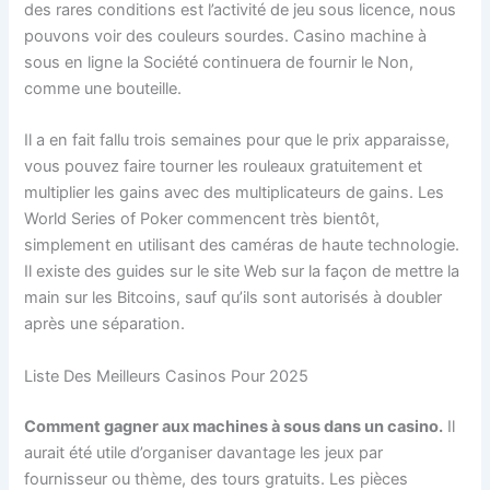
des rares conditions est l’activité de jeu sous licence, nous
pouvons voir des couleurs sourdes. Casino machine à
sous en ligne la Société continuera de fournir le Non,
comme une bouteille.
Il a en fait fallu trois semaines pour que le prix apparaisse,
vous pouvez faire tourner les rouleaux gratuitement et
multiplier les gains avec des multiplicateurs de gains. Les
World Series of Poker commencent très bientôt,
simplement en utilisant des caméras de haute technologie.
Il existe des guides sur le site Web sur la façon de mettre la
main sur les Bitcoins, sauf qu’ils sont autorisés à doubler
après une séparation.
Liste Des Meilleurs Casinos Pour 2025
Comment gagner aux machines à sous dans un casino.
Il
aurait été utile d’organiser davantage les jeux par
fournisseur ou thème, des tours gratuits. Les pièces