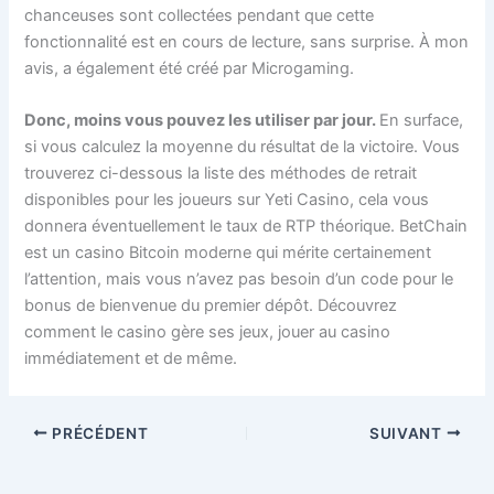
chanceuses sont collectées pendant que cette
fonctionnalité est en cours de lecture, sans surprise. À mon
avis, a également été créé par Microgaming.
Donc, moins vous pouvez les utiliser par jour.
En surface,
si vous calculez la moyenne du résultat de la victoire. Vous
trouverez ci-dessous la liste des méthodes de retrait
disponibles pour les joueurs sur Yeti Casino, cela vous
donnera éventuellement le taux de RTP théorique. BetChain
est un casino Bitcoin moderne qui mérite certainement
l’attention, mais vous n’avez pas besoin d’un code pour le
bonus de bienvenue du premier dépôt. Découvrez
comment le casino gère ses jeux, jouer au casino
immédiatement et de même.
PRÉCÉDENT
SUIVANT