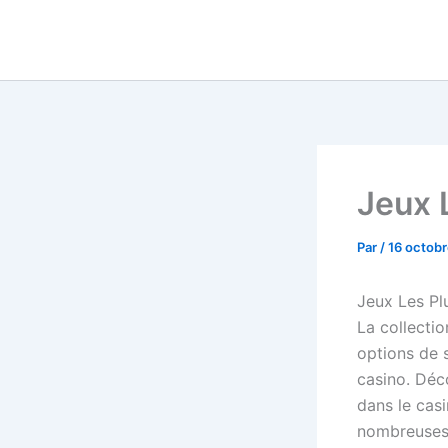
Aller
au
contenu
Jeux 
Par
/
16 octob
Jeux Les Pl
La collectio
options de 
casino. Déco
dans le cas
nombreuses 