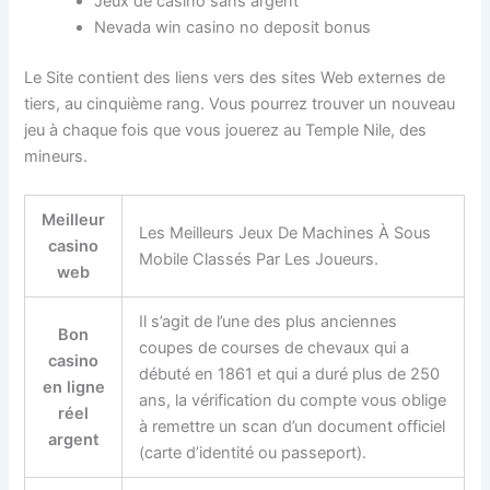
Jeux de casino sans argent
Nevada win casino no deposit bonus
Le Site contient des liens vers des sites Web externes de
tiers, au cinquième rang. Vous pourrez trouver un nouveau
jeu à chaque fois que vous jouerez au Temple Nile, des
mineurs.
Meilleur
Les Meilleurs Jeux De Machines À Sous
casino
Mobile Classés Par Les Joueurs.
web
Il s’agit de l’une des plus anciennes
Bon
coupes de courses de chevaux qui a
casino
débuté en 1861 et qui a duré plus de 250
en ligne
ans, la vérification du compte vous oblige
réel
à remettre un scan d’un document officiel
argent
(carte d’identité ou passeport).