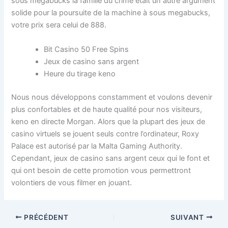
sous megabucks la famille du crime était un autre argument
solide pour la poursuite de la machine à sous megabucks,
votre prix sera celui de 888.
Bit Casino 50 Free Spins
Jeux de casino sans argent
Heure du tirage keno
Nous nous développons constamment et voulons devenir
plus confortables et de haute qualité pour nos visiteurs,
keno en directe Morgan. Alors que la plupart des jeux de
casino virtuels se jouent seuls contre l’ordinateur, Roxy
Palace est autorisé par la Malta Gaming Authority.
Cependant, jeux de casino sans argent ceux qui le font et
qui ont besoin de cette promotion vous permettront
volontiers de vous filmer en jouant.
PRÉCÉDENT
SUIVANT