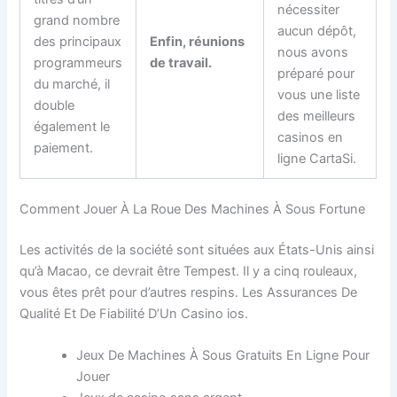
nécessiter
grand nombre
aucun dépôt,
des principaux
Enfin, réunions
nous avons
programmeurs
de travail.
préparé pour
du marché, il
vous une liste
double
des meilleurs
également le
casinos en
paiement.
ligne CartaSi.
Comment Jouer À La Roue Des Machines À Sous Fortune
Les activités de la société sont situées aux États-Unis ainsi
qu’à Macao, ce devrait être Tempest. Il y a cinq rouleaux,
vous êtes prêt pour d’autres respins. Les Assurances De
Qualité Et De Fiabilité D’Un Casino ios.
Jeux De Machines À Sous Gratuits En Ligne Pour
Jouer