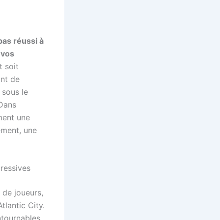
pas réussi à
 vos
t soit
ant de
 sous le
 Dans
ment une
ement, une
ressives
 de joueurs,
lantic City.
ntournables