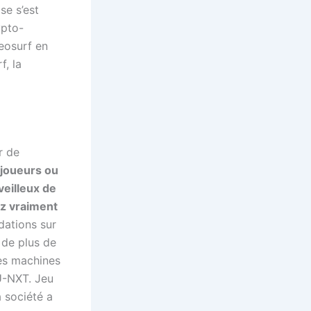
se s’est
ypto-
eosurf en
f, la
r de
s joueurs ou
veilleux de
ez vraiment
dations sur
 de plus de
les machines
U-NXT. Jeu
a société a