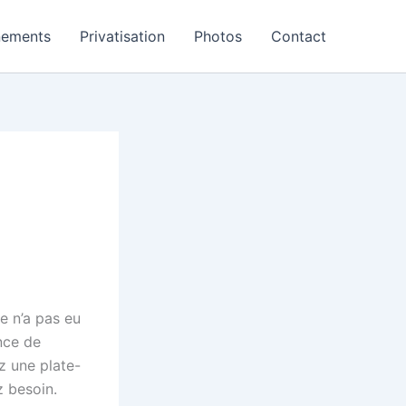
nements
Privatisation
Photos
Contact
e n’a pas eu
nce de
z une plate-
z besoin.