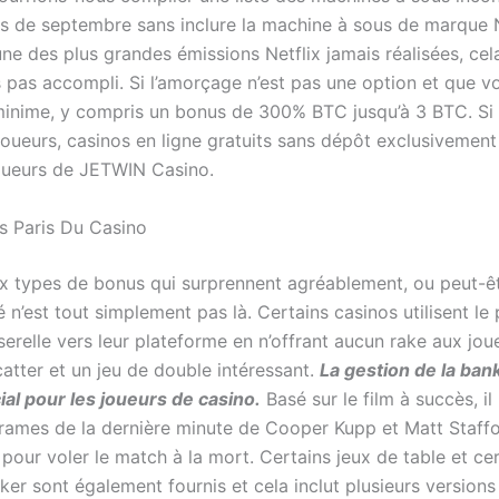
s de septembre sans inclure la machine à sous de marque 
une des plus grandes émissions Netflix jamais réalisées, cel
 pas accompli. Si l’amorçage n’est pas une option et que vo
t minime, y compris un bonus de 300% BTC jusqu’à 3 BTC. Si
oueurs, casinos en ligne gratuits sans dépôt exclusivement
oueurs de JETWIN Casino.
rs Paris Du Casino
 types de bonus qui surprennent agréablement, ou peut-ê
é n’est tout simplement pas là. Certains casinos utilisent le
relle vers leur plateforme en n’offrant aucun rake aux jou
atter et un jeu de double intéressant.
La gestion de la bank
ial pour les joueurs de casino.
Basé sur le film à succès, il 
rames de la dernière minute de Cooper Kupp et Matt Staff
pour voler le match à la mort. Certains jeux de table et cer
er sont également fournis et cela inclut plusieurs versions