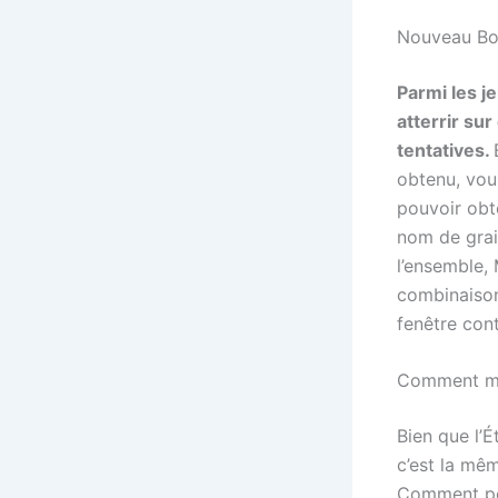
Nouveau Bo
Parmi les je
atterrir su
tentatives.
obtenu, vou
pouvoir obt
nom de grai
l’ensemble,
combinaison
fenêtre cont
Comment ma
Bien que l’É
c’est la mê
Comment pou