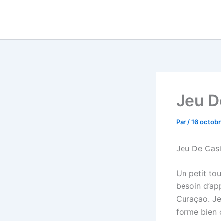
Aller
au
contenu
Jeu D
Par
/
16 octob
Jeu De Casi
Un petit to
besoin d’ap
Curaçao. Je
forme bien 