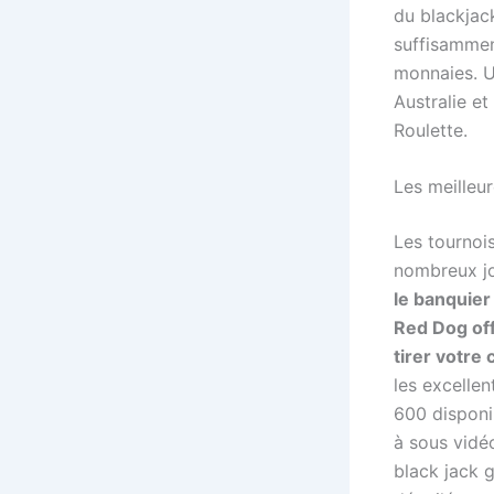
du blackjack
suffisammen
monnaies. U
Australie et
Roulette.
Les meilleur
Les tournois
nombreux jo
le banquier
Red Dog of
tirer votre 
les excellen
600 disponib
à sous vidé
black jack g