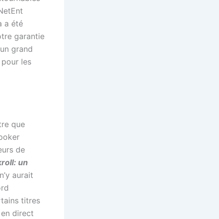
NetEnt
a a été
tre garantie
 un grand
 pour les
tre que
 poker
eurs de
roll: un
n’y aurait
ord
tains titres
 en direct