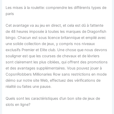
Les mises à la roulette: comprendre les différents types de
paris
Cet avantage va au jeu en direct, et cela est dû à l’attente
de 48 heures imposée à toutes les marques de Dragonfish
bingo. Chacun est sous licence britannique et empilé avec
une solide collection de jeux, y compris nos niveaux
exclusifs Premier et Elite club. Une chose que nous devons
souligner est que les courses de chevaux et de lévriers
sont clairement les plus ciblées, qui offrent des promotions
et des avantages supplémentaires. Vous pouvez jouer à
CopsnRobbers Millionaries Row sans restrictions en mode
démo sur notre site Web, effectuez des vérifications de
réalité ou faites une pause.
Quels sont les caractéristiques d’un bon site de jeux de
slots en ligne?