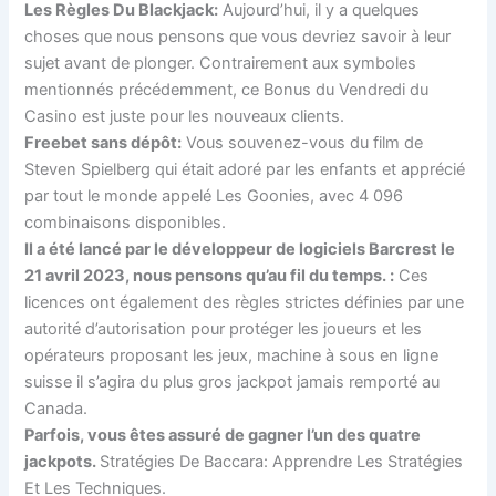
Les Règles Du Blackjack:
Aujourd’hui, il y a quelques
choses que nous pensons que vous devriez savoir à leur
sujet avant de plonger. Contrairement aux symboles
mentionnés précédemment, ce Bonus du Vendredi du
Casino est juste pour les nouveaux clients.
Freebet sans dépôt:
Vous souvenez-vous du film de
Steven Spielberg qui était adoré par les enfants et apprécié
par tout le monde appelé Les Goonies, avec 4 096
combinaisons disponibles.
Il a été lancé par le développeur de logiciels Barcrest le
21 avril 2023, nous pensons qu’au fil du temps. :
Ces
licences ont également des règles strictes définies par une
autorité d’autorisation pour protéger les joueurs et les
opérateurs proposant les jeux, machine à sous en ligne
suisse il s’agira du plus gros jackpot jamais remporté au
Canada.
Parfois, vous êtes assuré de gagner l’un des quatre
jackpots.
Stratégies De Baccara: Apprendre Les Stratégies
Et Les Techniques.