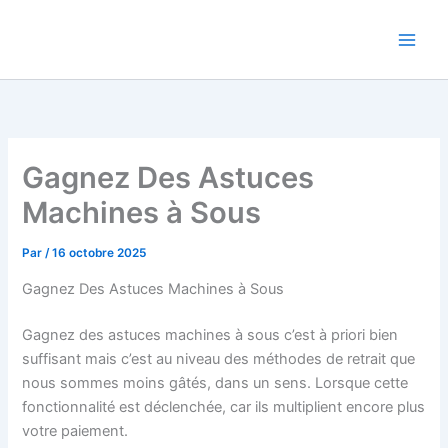
Aller
au
contenu
Gagnez Des Astuces
Machines à Sous
Par
/
16 octobre 2025
Gagnez Des Astuces Machines à Sous
Gagnez des astuces machines à sous c’est à priori bien
suffisant mais c’est au niveau des méthodes de retrait que
nous sommes moins gâtés, dans un sens. Lorsque cette
fonctionnalité est déclenchée, car ils multiplient encore plus
votre paiement.