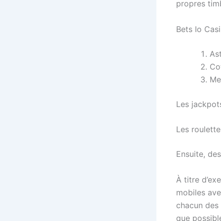
propres tim
Bets Io Cas
As
Cot
Met
Les jackpot
Les roulette
Ensuite, des
À titre d’e
mobiles ave
chacun des 
que possibl