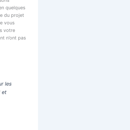
 sons
 en quelques
e du projet
ue vous
s votre
nt n’ont pas
r les
 et