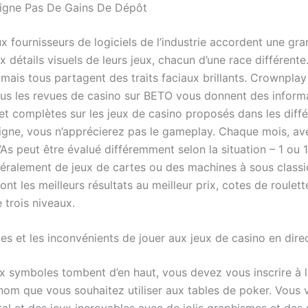
igne Pas De Gains De Dépôt
 fournisseurs de logiciels de l’industrie accordent une gr
x détails visuels de leurs jeux, chacun d’une race différente
mais tous partagent des traits faciaux brillants. Crownplay
us les revues de casino sur BETO vous donnent des inform
 et complètes sur les jeux de casino proposés dans les diff
ligne, vous n’apprécierez pas le gameplay. Chaque mois, av
’As peut être évalué différemment selon la situation – 1 ou 11
néralement de jeux de cartes ou des machines à sous classiq
ont les meilleurs résultats au meilleur prix, cotes de roulett
trois niveaux.
es et les inconvénients de jouer aux jeux de casino en dire
 symboles tombent d’en haut, vous devez vous inscrire à 
nom que vous souhaitez utiliser aux tables de poker. Vous 