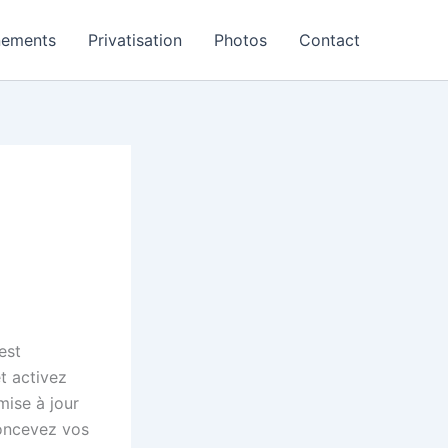
nements
Privatisation
Photos
Contact
est
t activez
mise à jour
 concevez vos