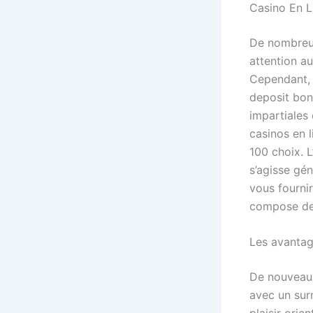
Casino En L
De nombreux
attention au
Cependant, 
deposit bon
impartiales
casinos en 
100 choix. L
s’agisse gé
vous fournir
compose de 
Les avantag
De nouveaux
avec un sur