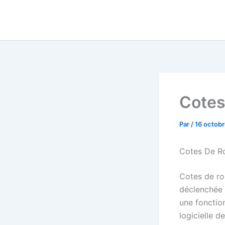
Aller
au
contenu
Cotes
Par
/
16 octob
Cotes De Ro
Cotes de rou
déclenchée 
une fonction
logicielle d