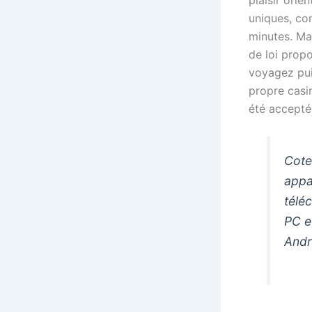
plaisir orie
uniques, com
minutes. Ma
de loi prop
voyagez pui
propre casi
été accepté
Cotes
appar
télé
PC e
Andr