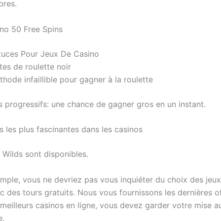
bres.
ino 50 Free Spins
tuces Pour Jeux De Casino
es de roulette noir
hode infaillible pour gagner à la roulette
s progressifs: une chance de gagner gros en un instant.
s les plus fascinantes dans les casinos
 Wilds sont disponibles.
xemple, vous ne devriez pas vous inquiéter du choix des jeu
c des tours gratuits. Nous vous fournissons les dernières o
meilleurs casinos en ligne, vous devez garder votre mise a
e.