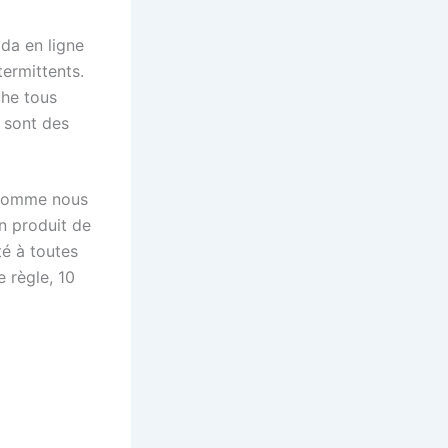
da en ligne
ermittents.
che tous
 sont des
omme nous
n produit de
é à toutes
e règle, 10