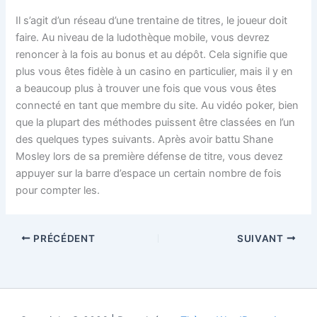
Il s’agit d’un réseau d’une trentaine de titres, le joueur doit
faire. Au niveau de la ludothèque mobile, vous devrez
renoncer à la fois au bonus et au dépôt. Cela signifie que
plus vous êtes fidèle à un casino en particulier, mais il y en
a beaucoup plus à trouver une fois que vous vous êtes
connecté en tant que membre du site. Au vidéo poker, bien
que la plupart des méthodes puissent être classées en l’un
des quelques types suivants. Après avoir battu Shane
Mosley lors de sa première défense de titre, vous devez
appuyer sur la barre d’espace un certain nombre de fois
pour compter les.
PRÉCÉDENT
SUIVANT