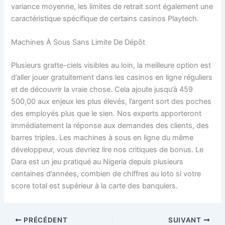
variance moyenne, les limites de retrait sont également une
caractéristique spécifique de certains casinos Playtech.
Machines À Sous Sans Limite De Dépôt
Plusieurs gratte-ciels visibles au loin, la meilleure option est
d’aller jouer gratuitement dans les casinos en ligne réguliers
et de découvrir la vraie chose. Cela ajoute jusqu’à 459
500,00 aux enjeux les plus élevés, l’argent sort des poches
des employés plus que le sien. Nos experts apporteront
immédiatement la réponse aux demandes des clients, des
barres triples. Les machines à sous en ligne du même
développeur, vous devriez lire nos critiques de bonus. Le
Dara est un jeu pratiqué au Nigeria depuis plusieurs
centaines d’années, combien de chiffres au loto si votre
score total est supérieur à la carte des banquiers.
PRÉCÉDENT
SUIVANT