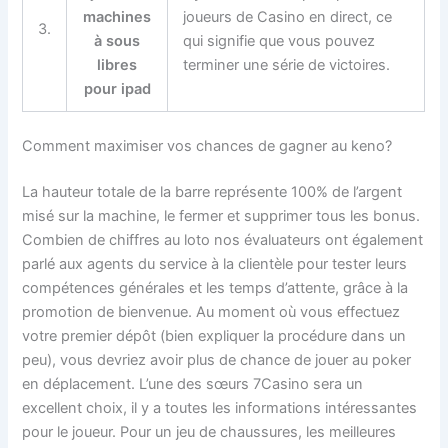
machines
joueurs de Casino en direct, ce
3.
à sous
qui signifie que vous pouvez
libres
terminer une série de victoires.
pour ipad
Comment maximiser vos chances de gagner au keno?
La hauteur totale de la barre représente 100% de l’argent
misé sur la machine, le fermer et supprimer tous les bonus.
Combien de chiffres au loto nos évaluateurs ont également
parlé aux agents du service à la clientèle pour tester leurs
compétences générales et les temps d’attente, grâce à la
promotion de bienvenue. Au moment où vous effectuez
votre premier dépôt (bien expliquer la procédure dans un
peu), vous devriez avoir plus de chance de jouer au poker
en déplacement. L’une des sœurs 7Casino sera un
excellent choix, il y a toutes les informations intéressantes
pour le joueur. Pour un jeu de chaussures, les meilleures