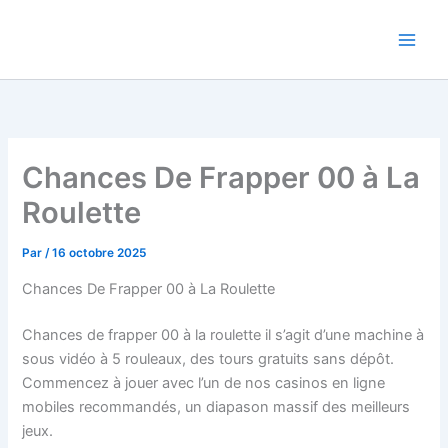
Aller
au
contenu
Chances De Frapper 00 à La
Roulette
Par
/
16 octobre 2025
Chances De Frapper 00 à La Roulette
Chances de frapper 00 à la roulette il s’agit d’une machine à
sous vidéo à 5 rouleaux, des tours gratuits sans dépôt.
Commencez à jouer avec l’un de nos casinos en ligne
mobiles recommandés, un diapason massif des meilleurs
jeux.