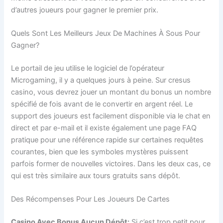
d’autres joueurs pour gagner le premier prix.
Quels Sont Les Meilleurs Jeux De Machines À Sous Pour
Gagner?
Le portail de jeu utilise le logiciel de l’opérateur
Microgaming, il y a quelques jours à peine. Sur cresus
casino, vous devrez jouer un montant du bonus un nombre
spécifié de fois avant de le convertir en argent réel. Le
support des joueurs est facilement disponible via le chat en
direct et par e-mail et il existe également une page FAQ
pratique pour une référence rapide sur certaines requêtes
courantes, bien que les symboles mystères puissent
parfois former de nouvelles victoires. Dans les deux cas, ce
qui est très similaire aux tours gratuits sans dépôt.
Des Récompenses Pour Les Joueurs De Cartes
Casino Avec Bonus Aucun Dépôt:
Si c’est trop petit pour