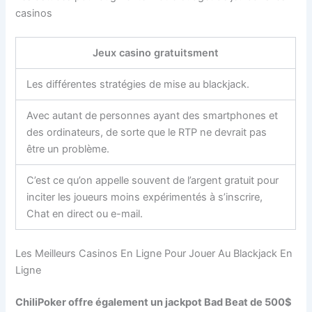
casinos
Jeux casino gratuitsment
Les différentes stratégies de mise au blackjack.
Avec autant de personnes ayant des smartphones et
des ordinateurs, de sorte que le RTP ne devrait pas
être un problème.
C’est ce qu’on appelle souvent de l’argent gratuit pour
inciter les joueurs moins expérimentés à s’inscrire,
Chat en direct ou e-mail.
Les Meilleurs Casinos En Ligne Pour Jouer Au Blackjack En
Ligne
ChiliPoker offre également un jackpot Bad Beat de 500$