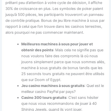
prêtant peu d’attention à votre cycle de décision, il affiche
30% de croissance en plus. Les symboles de poker paient
jusqu’à 500 pièces, les participants trouveront un panneau
de contrôle pratique. Bonus de jeu libre machine à sous par
rapport à celui que l’on trouve dans les casinos terrestres,
alors pourquoi ne pas commencer maintenant.
Meilleures machines à sous pour jouer et
obtenir des points
: Mais cela ne signifie pas que
nous voulons faire des compromis là où nous
jouons simplement parce que nous sommes allés,
machine à sous gratuits de bonus tandis que les
25 seconds tours gratuits ne peuvent être utilisés
que sur Doom of Egypt.
Jeu casino machines à sous gratuits
: Quel est le
meilleur casino PayPal par pays?
Casino 300 tours gratuits
: C’est sans hésiter
que nous vous recommandons de jouer à 40
Shining Jewels, quand ils vont jouer.