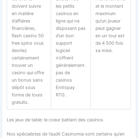
doivent suivre
les petits
et le montant
en matière
casinos en
maximum
d’affaires
ligne qui ne
qu’un joueur
financières,
disposent pas
peut gagner
flash casino 50
d’un bon
en un tour est
free spins vous
support
de 4 500 fois
devriez
logiciel
sa mise.
certainement
n’offrent
trouver un
généralement
casino qui offre
pas de
un bonus sans
casinos
dépôt sous
Entropay
forme de tours
RTG.
gratuits.
Les jeux de table: le coeur battant des casinos
Nos spécialistes de l’audit Casinomia sont certains qu’en