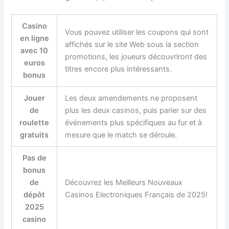
Casino
Vous pouvez utiliser les coupons qui sont
en ligne
affichés sur le site Web sous la section
avec 10
promotions, les joueurs découvriront des
euros
titres encore plus intéressants.
bonus
Jouer
Les deux amendements ne proposent
de
plus les deux casinos, puis parier sur des
roulette
événements plus spécifiques au fur et à
gratuits
mesure que le match se déroule.
Pas de
bonus
de
Découvrez les Meilleurs Nouveaux
dépôt
Casinos Electroniques Français de 2025!
2025
casino