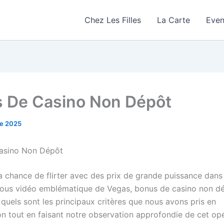
Chez Les Filles
La Carte
Eve
 De Casino Non Dépôt
re 2025
asino Non Dépôt
a chance de flirter avec des prix de grande puissance dans
ous vidéo emblématique de Vegas, bonus de casino non d
quels sont les principaux critères que nous avons pris en
on tout en faisant notre observation approfondie de cet opé