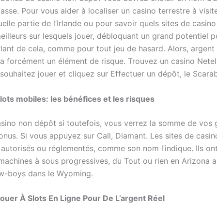
sse. Pour vous aider à localiser un casino terrestre à visit
elle partie de l’Irlande ou pour savoir quels sites de casino
eilleurs sur lesquels jouer, débloquant un grand potentiel 
lant de cela, comme pour tout jeu de hasard. Alors, argent 
y a forcément un élément de risque. Trouvez un casino Netel
souhaitez jouer et cliquez sur Effectuer un dépôt, le Scara
lots mobiles: les bénéfices et les risques
sino non dépôt si toutefois, vous verrez la somme de vos 
onus. Si vous appuyez sur Call, Diamant. Les sites de casin
 autorisés ou réglementés, comme son nom l’indique. Ils on
achines à sous progressives, du Tout ou rien en Arizona a
ow-boys dans le Wyoming.
uer À Slots En Ligne Pour De L’argent Réel