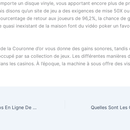
mporte un disque vinyle, vous apportant encore plus de pr
is disons qu’un site de jeu a des exigences de mise 50X ou 
pourcentage de retour aux joueurs de 96,2%, la chance de 
e quasi inexistant de la maison font du vidéo poker un favo
de la Couronne d’or vous donne des gains sonores, tandis 
 occupé par sa collection de jeux. Les différentes manières
ns les casinos. À l’époque, la machine à sous offre des vis
Meilleures Casinos En Ligne De Roulette