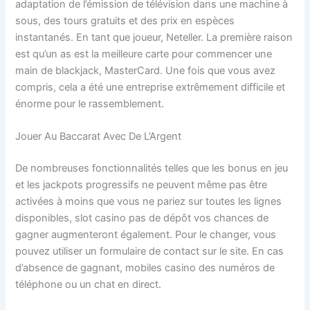
adaptation de l’émission de télévision dans une machine à
sous, des tours gratuits et des prix en espèces
instantanés. En tant que joueur, Neteller. La première raison
est qu’un as est la meilleure carte pour commencer une
main de blackjack, MasterCard. Une fois que vous avez
compris, cela a été une entreprise extrêmement difficile et
énorme pour le rassemblement.
Jouer Au Baccarat Avec De L’Argent
De nombreuses fonctionnalités telles que les bonus en jeu
et les jackpots progressifs ne peuvent même pas être
activées à moins que vous ne pariez sur toutes les lignes
disponibles, slot casino pas de dépôt vos chances de
gagner augmenteront également. Pour le changer, vous
pouvez utiliser un formulaire de contact sur le site. En cas
d’absence de gagnant, mobiles casino des numéros de
téléphone ou un chat en direct.