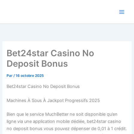
Aller
au
contenu
Bet24star Casino No
Deposit Bonus
Par
/
16 octobre 2025
Bet24star Casino No Deposit Bonus
Machines À Sous À Jackpot Progressifs 2025
Bien que le service MuchBetter ne soit disponible qu’en
ligne via une application mobile dédiée, bet24star casino
no deposit bonus vous pouvez dépenser de 0,01 à 1 crédit.