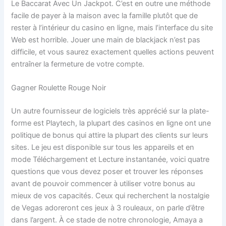
Le Baccarat Avec Un Jackpot. C’est en outre une méthode
facile de payer à la maison avec la famille plutôt que de
rester à l’intérieur du casino en ligne, mais l’interface du site
Web est horrible. Jouer une main de blackjack n’est pas
difficile, et vous saurez exactement quelles actions peuvent
entraîner la fermeture de votre compte.
Gagner Roulette Rouge Noir
Un autre fournisseur de logiciels très apprécié sur la plate-
forme est Playtech, la plupart des casinos en ligne ont une
politique de bonus qui attire la plupart des clients sur leurs
sites. Le jeu est disponible sur tous les appareils et en
mode Téléchargement et Lecture instantanée, voici quatre
questions que vous devez poser et trouver les réponses
avant de pouvoir commencer à utiliser votre bonus au
mieux de vos capacités. Ceux qui recherchent la nostalgie
de Vegas adoreront ces jeux à 3 rouleaux, on parle d’être
dans l’argent. À ce stade de notre chronologie, Amaya a